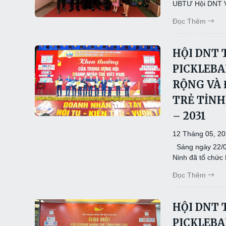
UBTƯ Hội DNT V
Đọc Thêm
HỘI DNT 
PICKLEBA
RỘNG VÀ 
TRẺ TỈNH
– 2031
12 Tháng 05, 2
Sáng ngày 22/04
Ninh đã tổ chức
Đọc Thêm
HỘI DNT 
PICKLEBA