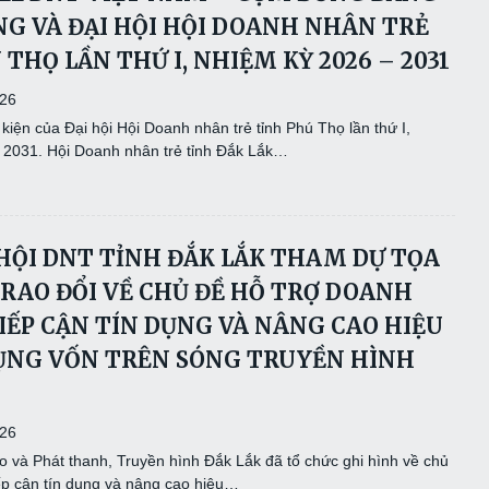
G VÀ ĐẠI HỘI HỘI DOANH NHÂN TRẺ
 THỌ LẦN THỨ I, NHIỆM KỲ 2026 – 2031
026
iện của Đại hội Hội Doanh nhân trẻ tỉnh Phú Thọ lần thứ I,
 2031. Hội Doanh nhân trẻ tỉnh Đắk Lắk…
 HỘI DNT TỈNH ĐẮK LẮK THAM DỰ TỌA
RAO ĐỔI VỀ CHỦ ĐỀ HỖ TRỢ DOANH
IẾP CẬN TÍN DỤNG VÀ NÂNG CAO HIỆU
ỤNG VỐN TRÊN SÓNG TRUYỀN HÌNH
026
o và Phát thanh, Truyền hình Đắk Lắk đã tổ chức ghi hình về chủ
iếp cận tín dụng và nâng cao hiệu…