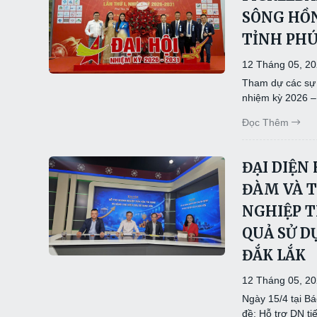
SÔNG HỒN
TỈNH PHÚ
12 Tháng 05, 2
Tham dự các sự k
nhiệm kỳ 2026 –
Đọc Thêm
ĐẠI DIỆN
ĐÀM VÀ T
NGHIỆP T
QUẢ SỬ D
ĐẮK LẮK
12 Tháng 05, 2
Ngày 15/4 tại Bá
đề: Hỗ trợ DN t