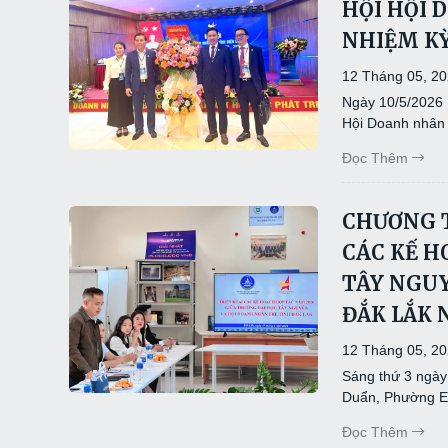
HỘI HỘI 
NHIỆM KỲ
12 Tháng 05, 2
Ngày 10/5/2026 H
Hội Doanh nhân 
Đọc Thêm
CHƯƠNG T
CÁC KẾ H
TÂY NGUY
ĐẮK LẮK 
12 Tháng 05, 2
Sáng thứ 3 ngà
Duẩn, Phường Ea
Đọc Thêm