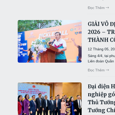
Đọc Thêm
GIẢI VÔ 
2026 – T
THÀNH C
12 Tháng 05, 2
Sáng 4/4, tại p
Liên đoàn Quần v
Đọc Thêm
Đại diện 
nghiệp gó
Thủ Tướng
Tướng Chí