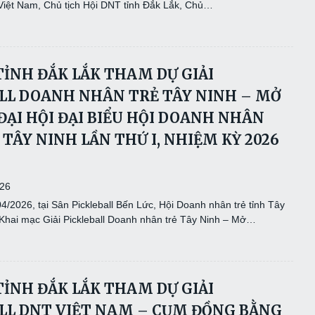
iệt Nam, Chủ tịch Hội DNT tỉnh Đắk Lắk, Chủ…
TỈNH ĐẮK LẮK THAM DỰ GIẢI
LL DOANH NHÂN TRẺ TÂY NINH – MỞ
ĐẠI HỘI ĐẠI BIỂU HỘI DOANH NHÂN
 TÂY NINH LẦN THỨ I, NHIỆM KỲ 2026
026
/2026, tại Sân Pickleball Bến Lức, Hội Doanh nhân trẻ tỉnh Tây
 Khai mạc Giải Pickleball Doanh nhân trẻ Tây Ninh – Mở…
TỈNH ĐẮK LẮK THAM DỰ GIẢI
LL DNT VIỆT NAM – CỤM ĐỒNG BẰNG