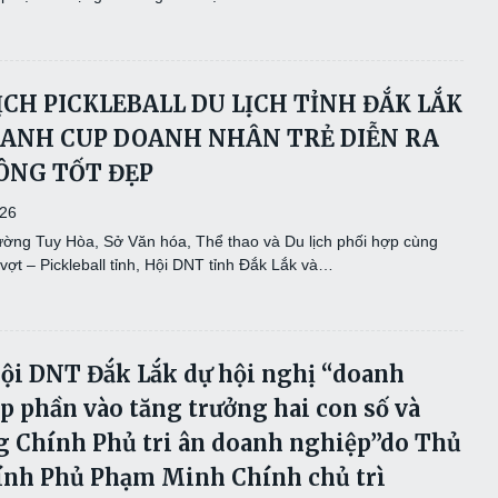
ĐỊCH PICKLEBALL DU LỊCH TỈNH ĐẮK LẮK
RANH CUP DOANH NHÂN TRẺ DIỄN RA
ÔNG TỐT ĐẸP
026
hường Tuy Hòa, Sở Văn hóa, Thể thao và Du lịch phối hợp cùng
ợt – Pickleball tỉnh, Hội DNT tỉnh Đắk Lắk và…
Hội DNT Đắk Lắk dự hội nghị “doanh
p phần vào tăng trưởng hai con số và
 Chính Phủ tri ân doanh nghiệp”do Thủ
nh Phủ Phạm Minh Chính chủ trì