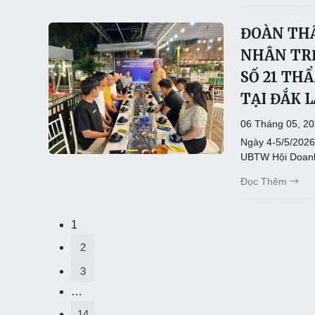
ĐOÀN TH
NHÂN TRẺ
SỐ 21 TH
TẠI ĐẮK 
06 Tháng 05, 2
Ngày 4-5/5/2026
UBTW Hội Doanh
Đọc Thêm
1
2
3
…
14