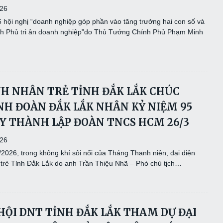
026
 hội nghị “doanh nghiệp góp phần vào tăng trưởng hai con số và
h Phủ tri ân doanh nghiệp”do Thủ Tướng Chính Phủ Phạm Minh
H NHÂN TRẺ TỈNH ĐẮK LẮK CHÚC
H ĐOÀN ĐẮK LẮK NHÂN KỶ NIỆM 95
 THÀNH LẬP ĐOÀN TNCS HCM 26/3
026
2026, trong không khí sôi nổi của Tháng Thanh niên, đại diện
trẻ Tỉnh Đắk Lắk do anh Trần Thiệu Nhã – Phó chủ tịch…
 HỘI DNT TỈNH ĐẮK LẮK THAM DỰ ĐẠI