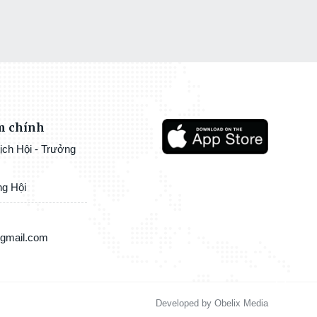
m chính
ịch Hội - Trưởng
ng Hội
@gmail.com
Developed by Obelix Media