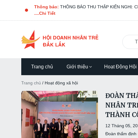
Thông báo:
THÔNG BÁO THU THẬP KIẾN NGHỊ: C
....Chi Tiết
Trang chủ
Giới thiệu
Hoạt Động Hội
Trang chủ
/
Hoạt động xã hội
ĐOÀN THẨ
NHÂN TRẺ
THÀNH C
12 Tháng 05, 2
Đoàn thẩm định 