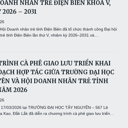
DOANH NHÂN TRẺ ĐIỆN BIÊN KHÓA V,
 2026 – 2031
026
ội Doanh nhân trẻ tỉnh Điện Biên đã tổ chức thành công Đại hội
trẻ tỉnh Điện Biên lần thứ V, nhiệm kỳ 2026–2031 và…
RÌNH CÀ PHÊ GIAO LƯU TRIỂN KHAI
OẠCH HỢP TÁC GIỮA TRƯỜNG ĐẠI HỌC
ÊN VÀ HỘI DOANH NHÂN TRẺ TỈNH
NĂM 2026
026
y 17/03/2026 tại TRƯỜNG ĐẠI HỌC TÂY NGUYÊN – 567 Lê
 Kao, Đắk Lắk đã diễn ra chương trình cà phê giao lưu triển…