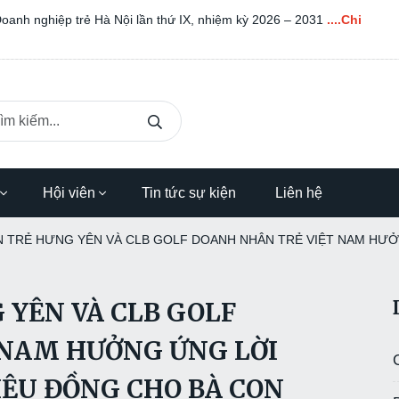
OANH NHÂN SÁNG THỨ BA NGÀY 08/04/2025
....Chi Tiết
Hội viên
Tin tức sự kiện
Liên hệ
 TRẺ HƯNG YÊN VÀ CLB GOLF DOANH NHÂN TRẺ VIỆT NAM HƯỞN
YÊN VÀ CLB GOLF
 NAM HƯỞNG ỨNG LỜI
RIỆU ĐỒNG CHO BÀ CON