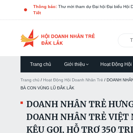
Thông báo:
THƯ MỜI CHƯƠNG TRÌNH CÀ PHÊ D
Trang chủ
Giới thiệu
Hoạt Động Hội
Trang chủ
/
Hoạt Động Hội Doanh Nhân Trẻ
/
DOANH NHÂN
BÀ CON VÙNG LŨ ĐẮK LẮK
DOANH NHÂN TRẺ HƯNG 
DOANH NHÂN TRẺ VIỆT
KÊU GỌI, HỖ TRỢ 350 T