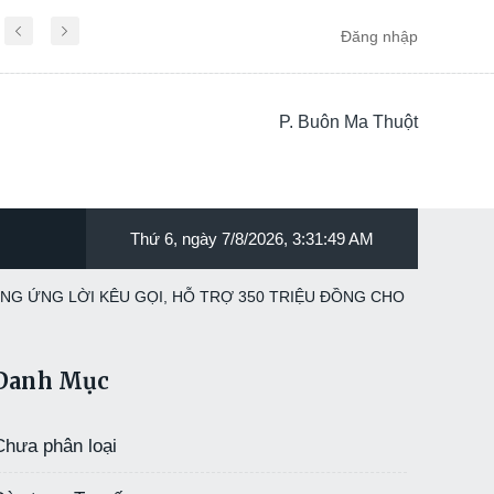
Đăng nhập
P. Buôn Ma Thuột
Thứ 6, ngày 7/8/2026, 3:31:51 AM
G ỨNG LỜI KÊU GỌI, HỖ TRỢ 350 TRIỆU ĐỒNG CHO
Danh Mục
Chưa phân loại