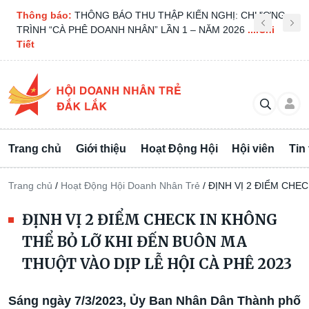
Thông báo:
Thư mời tham dự Đại hội Đại biểu Hội Doanh
nghiệp trẻ Hà Nội lần thứ IX, nhiệm kỳ 2026 – 2031
....Chi Tiết
Trang chủ
Giới thiệu
Hoạt Động Hội
Hội viên
Tin
Trang chủ
/
Hoạt Động Hội Doanh Nhân Trẻ
/
ĐỊNH VỊ 2 ĐIỂM CHE
ĐỊNH VỊ 2 ĐIỂM CHECK IN KHÔNG
THỂ BỎ LỠ KHI ĐẾN BUÔN MA
THUỘT VÀO DỊP LỄ HỘI CÀ PHÊ 2023
Sáng ngày 7/3/2023, Ủy Ban Nhân Dân Thành phố