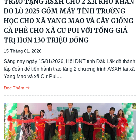
TRAO TẶNG ASXH CHO 2 XÃ KHÓ KHĂN
DO LŨ 2025 GỒM MÁY TÍNH TRƯỜNG
HỌC CHO XÃ YANG MAO VÀ CÂY GIỐNG
CÀ PHÊ CHO XÃ CƯ PUI VỚI TỔNG GIÁ
TRỊ HƠN 130 TRIỆU ĐỒNG
15 Tháng 01, 2026
Sáng nay ngày 15/01/2026, Hội DNT tỉnh Đắk Lắk đã thành
lập đoàn để tiến hành trao tặng 2 chương trình ASXH tại xã
Yang Mao và xã Cư Pui.…
Đọc Thêm