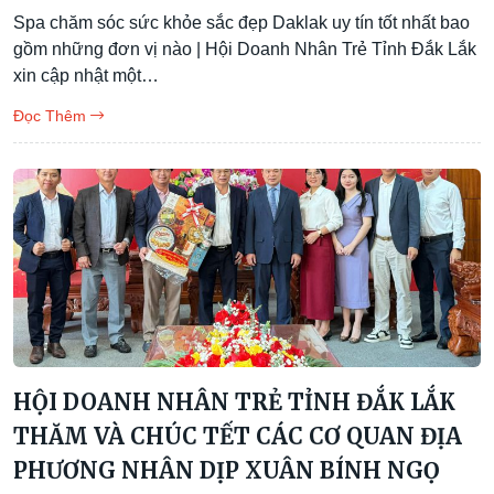
Spa chăm sóc sức khỏe sắc đẹp Daklak uy tín tốt nhất bao
gồm những đơn vị nào | Hội Doanh Nhân Trẻ Tỉnh Đắk Lắk
xin cập nhật một…
Đọc Thêm
HỘI DOANH NHÂN TRẺ TỈNH ĐẮK LẮK
THĂM VÀ CHÚC TẾT CÁC CƠ QUAN ĐỊA
PHƯƠNG NHÂN DỊP XUÂN BÍNH NGỌ