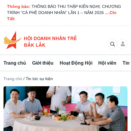
Thông báo:
THÔNG BÁO THU THẬP KIẾN NGHỊ: CHƯƠNG
TRÌNH “CÀ PHÊ DOANH NHÂN” LẦN 1 – NĂM 2026
....Chi
Tiết
Trang chủ
Giới thiệu
Hoạt Động Hội
Hội viên
Tin
Trang chủ
/
Tin tức sự kiện