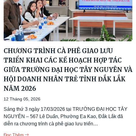
CHƯƠNG TRÌNH CÀ PHÊ GIAO LƯU
TRIỂN KHAI CÁC KẾ HOẠCH HỢP TÁC
GIỮA TRƯỜNG ĐẠI HỌC TÂY NGUYÊN VÀ
HỘI DOANH NHÂN TRẺ TỈNH ĐẮK LẮK
NĂM 2026
12 Tháng 05, 2026
Sáng thứ 3 ngày 17/03/2026 tại TRƯỜNG ĐẠI HỌC TÂY
NGUYÊN – 567 Lê Duẩn, Phường Ea Kao, Đắk Lắk đã
diễn ra chương trình cà phê giao lưu triển…
Đọc Thêm