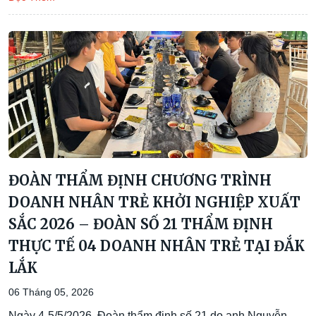
ĐOÀN THẨM ĐỊNH CHƯƠNG TRÌNH
DOANH NHÂN TRẺ KHỞI NGHIỆP XUẤT
SẮC 2026 – ĐOÀN SỐ 21 THẨM ĐỊNH
THỰC TẾ 04 DOANH NHÂN TRẺ TẠI ĐẮK
LẮK
06 Tháng 05, 2026
Ngày 4-5/5/2026, Đoàn thẩm định số 21 do anh Nguyễn