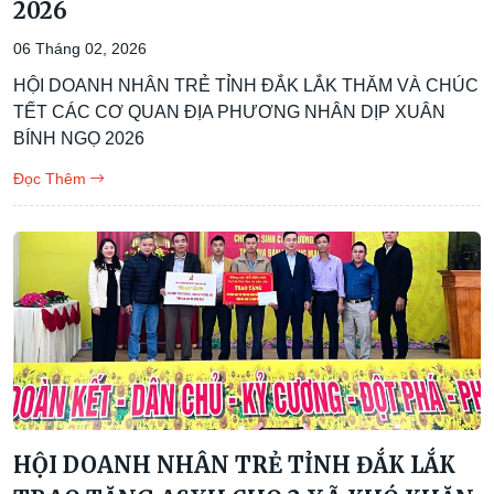
2026
06 Tháng 02, 2026
HỘI DOANH NHÂN TRẺ TỈNH ĐẮK LẮK THĂM VÀ CHÚC
TẾT CÁC CƠ QUAN ĐỊA PHƯƠNG NHÂN DỊP XUÂN
BÍNH NGỌ 2026
Đọc Thêm
HỘI DOANH NHÂN TRẺ TỈNH ĐẮK LẮK