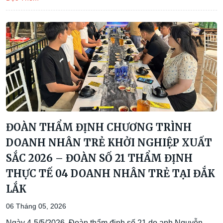
ĐOÀN THẨM ĐỊNH CHƯƠNG TRÌNH
DOANH NHÂN TRẺ KHỞI NGHIỆP XUẤT
SẮC 2026 – ĐOÀN SỐ 21 THẨM ĐỊNH
THỰC TẾ 04 DOANH NHÂN TRẺ TẠI ĐẮK
LẮK
06 Tháng 05, 2026
Ngày 4-5/5/2026, Đoàn thẩm định số 21 do anh Nguyễn