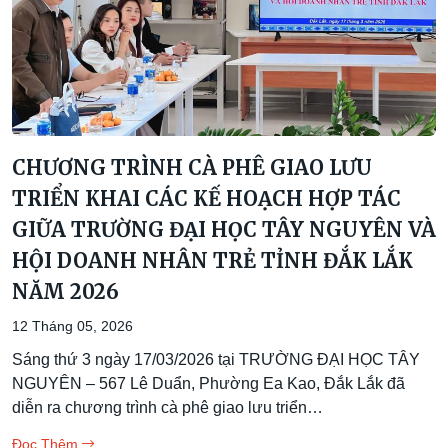
CHƯƠNG TRÌNH CÀ PHÊ GIAO LƯU
TRIỂN KHAI CÁC KẾ HOẠCH HỢP TÁC
GIỮA TRƯỜNG ĐẠI HỌC TÂY NGUYÊN VÀ
HỘI DOANH NHÂN TRẺ TỈNH ĐẮK LẮK
NĂM 2026
12 Tháng 05, 2026
Sáng thứ 3 ngày 17/03/2026 tại TRƯỜNG ĐẠI HỌC TÂY
NGUYÊN – 567 Lê Duẩn, Phường Ea Kao, Đắk Lắk đã
diễn ra chương trình cà phê giao lưu triển…
Đọc Thêm