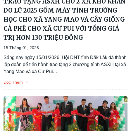
TRAO TẶNG ASXH CHO 2 XÃ KHÓ KHĂN
DO LŨ 2025 GỒM MÁY TÍNH TRƯỜNG
HỌC CHO XÃ YANG MAO VÀ CÂY GIỐNG
CÀ PHÊ CHO XÃ CƯ PUI VỚI TỔNG GIÁ
TRỊ HƠN 130 TRIỆU ĐỒNG
15 Tháng 01, 2026
Sáng nay ngày 15/01/2026, Hội DNT tỉnh Đắk Lắk đã thành
lập đoàn để tiến hành trao tặng 2 chương trình ASXH tại xã
Yang Mao và xã Cư Pui.…
Đọc Thêm