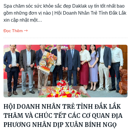
Spa chăm sóc sức khỏe sắc đẹp Daklak uy tín tốt nhất bao
gồm những đơn vị nào | Hội Doanh Nhân Trẻ Tỉnh Đắk Lắk
xin cập nhật một…
Đọc Thêm
HỘI DOANH NHÂN TRẺ TỈNH ĐẮK LẮK
THĂM VÀ CHÚC TẾT CÁC CƠ QUAN ĐỊA
PHƯƠNG NHÂN DỊP XUÂN BÍNH NGỌ