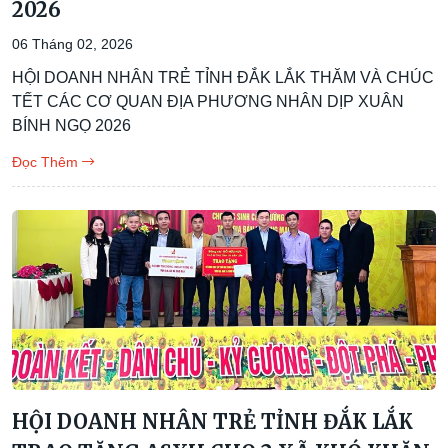
2026
06 Tháng 02, 2026
HỘI DOANH NHÂN TRẺ TỈNH ĐẮK LẮK THĂM VÀ CHÚC
TẾT CÁC CƠ QUAN ĐỊA PHƯƠNG NHÂN DỊP XUÂN
BÍNH NGỌ 2026
Đọc Thêm
HỘI DOANH NHÂN TRẺ TỈNH ĐẮK LẮK