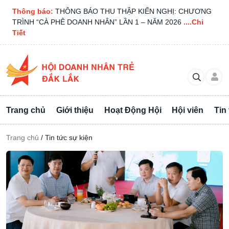
Thông báo:
THÔNG BÁO THU THẬP KIẾN NGHỊ: CHƯƠNG
TRÌNH “CÀ PHÊ DOANH NHÂN” LẦN 1 – NĂM 2026
....Chi
Tiết
Trang chủ
Giới thiệu
Hoạt Động Hội
Hội viên
Tin
Trang chủ
/
Tin tức sự kiện