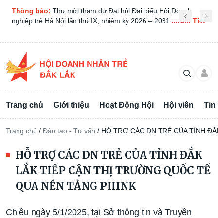
 Đại biểu Hội Doanh
Thông báo:
THƯ MỜI CHƯƠNG TRÌNH 
ỳ 2026 – 2031
....Chi Tiết
NHÂN SÁNG THỨ BA NGÀY 08/04/2025
.
Trang chủ
Giới thiệu
Hoạt Động Hội
Hội viên
Tin
Trang chủ
/
Đào tạo - Tư vấn
/
HỖ TRỢ CÁC DN TRẺ CỦA TỈNH ĐẮ
HỖ TRỢ CÁC DN TRẺ CỦA TỈNH ĐẮK
LẮK TIẾP CẬN THỊ TRƯỜNG QUỐC TẾ
QUA NỀN TẢNG PIIINK
Chiều ngày 5/1/2025, tại Sở thông tin và Truyền