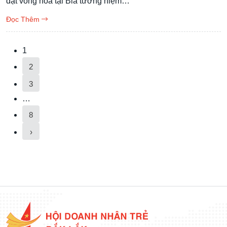
đặt vòng hoa tại Bia tưởng niệm…
Đọc Thêm
1
2
3
…
8
›