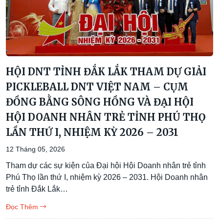
HỘI DNT TỈNH ĐẮK LẮK THAM DỰ GIẢI
PICKLEBALL DNT VIỆT NAM – CỤM
ĐỒNG BẰNG SÔNG HỒNG VÀ ĐẠI HỘI
HỘI DOANH NHÂN TRẺ TỈNH PHÚ THỌ
LẦN THỨ I, NHIỆM KỲ 2026 – 2031
12 Tháng 05, 2026
Tham dự các sự kiện của Đại hội Hội Doanh nhân trẻ tỉnh
Phú Thọ lần thứ I, nhiệm kỳ 2026 – 2031. Hội Doanh nhân
trẻ tỉnh Đắk Lắk…
Đọc Thêm