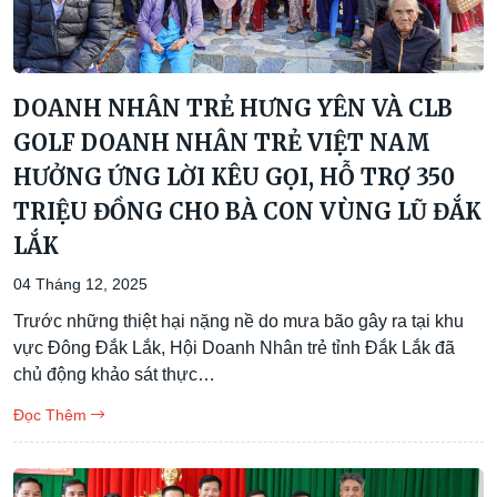
DOANH NHÂN TRẺ HƯNG YÊN VÀ CLB
GOLF DOANH NHÂN TRẺ VIỆT NAM
HƯỞNG ỨNG LỜI KÊU GỌI, HỖ TRỢ 350
TRIỆU ĐỒNG CHO BÀ CON VÙNG LŨ ĐẮK
LẮK
04 Tháng 12, 2025
Trước những thiệt hại nặng nề do mưa bão gây ra tại khu
vực Đông Đắk Lắk, Hội Doanh Nhân trẻ tỉnh Đắk Lắk đã
chủ động khảo sát thực…
Đọc Thêm