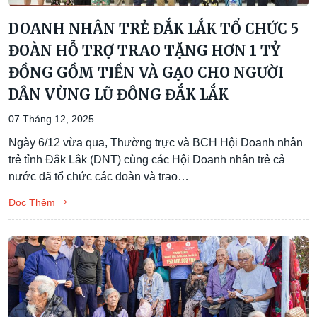
DOANH NHÂN TRẺ ĐẮK LẮK TỔ CHỨC 5
ĐOÀN HỖ TRỢ TRAO TẶNG HƠN 1 TỶ
ĐỒNG GỒM TIỀN VÀ GẠO CHO NGƯỜI
DÂN VÙNG LŨ ĐÔNG ĐẮK LẮK
07 Tháng 12, 2025
Ngày 6/12 vừa qua, Thường trực và BCH Hội Doanh nhân
trẻ tỉnh Đắk Lắk (DNT) cùng các Hội Doanh nhân trẻ cả
nước đã tổ chức các đoàn và trao…
Đọc Thêm