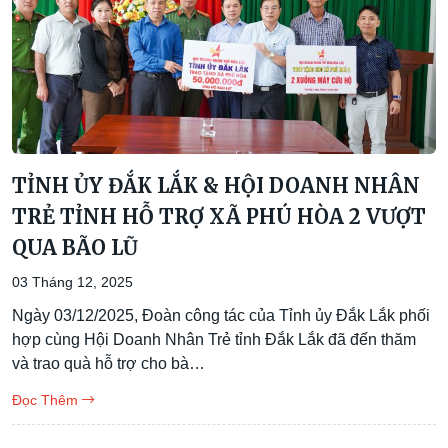
TỈNH ỦY ĐẮK LẮK & HỘI DOANH NHÂN
TRẺ TỈNH HỖ TRỢ XÃ PHÚ HÒA 2 VƯỢT
QUA BÃO LŨ
03 Tháng 12, 2025
Ngày 03/12/2025, Đoàn công tác của Tỉnh ủy Đắk Lắk phối
hợp cùng Hội Doanh Nhân Trẻ tỉnh Đắk Lắk đã đến thăm
và trao quà hỗ trợ cho bà…
Đọc Thêm