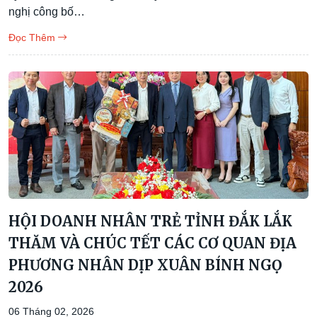
nghị công bố…
Đọc Thêm
HỘI DOANH NHÂN TRẺ TỈNH ĐẮK LẮK
THĂM VÀ CHÚC TẾT CÁC CƠ QUAN ĐỊA
PHƯƠNG NHÂN DỊP XUÂN BÍNH NGỌ
2026
06 Tháng 02, 2026