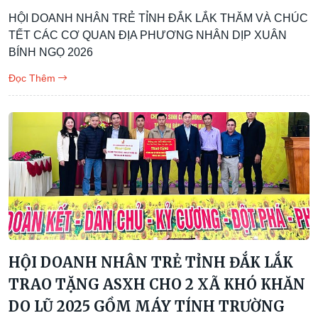
HỘI DOANH NHÂN TRẺ TỈNH ĐẮK LẮK THĂM VÀ CHÚC
TẾT CÁC CƠ QUAN ĐỊA PHƯƠNG NHÂN DỊP XUÂN
BÍNH NGỌ 2026
Đọc Thêm
HỘI DOANH NHÂN TRẺ TỈNH ĐẮK LẮK
TRAO TẶNG ASXH CHO 2 XÃ KHÓ KHĂN
DO LŨ 2025 GỒM MÁY TÍNH TRƯỜNG