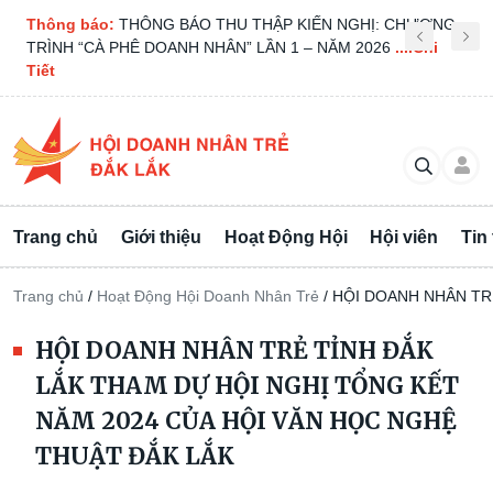
Thông báo:
[THÔNG BÁO MỜI HỌP BCH MỞ RỘNG LẦN
THỨ I/2026]
....Chi Tiết
Trang chủ
Giới thiệu
Hoạt Động Hội
Hội viên
Tin
Trang chủ
/
Hoạt Động Hội Doanh Nhân Trẻ
/
HỘI DOANH NHÂN TR
HỘI DOANH NHÂN TRẺ TỈNH ĐẮK
LẮK THAM DỰ HỘI NGHỊ TỔNG KẾT
NĂM 2024 CỦA HỘI VĂN HỌC NGHỆ
THUẬT ĐẮK LẮK