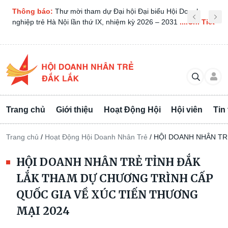
Thông báo:
THƯ MỜI CHƯƠNG TRÌNH CÀ PHÊ DOANH
NHÂN SÁNG THỨ BA NGÀY 08/04/2025
....Chi Tiết
Trang chủ
Giới thiệu
Hoạt Động Hội
Hội viên
Tin
Trang chủ
/
Hoạt Động Hội Doanh Nhân Trẻ
/
HỘI DOANH NHÂN TR
HỘI DOANH NHÂN TRẺ TỈNH ĐẮK
LẮK THAM DỰ CHƯƠNG TRÌNH CẤP
QUỐC GIA VỀ XÚC TIẾN THƯƠNG
MẠI 2024