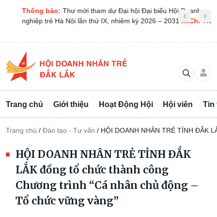
[THÔNG BÁO MỜI HỌP BCH MỞ RỘNG LẦN
Thông báo:
THÔ
...Chi Tiết
TRÌNH “CÀ PHÊ 
Tiết
Trang chủ
Giới thiệu
Hoạt Động Hội
Hội viên
Tin
Trang chủ
/
Đào tạo - Tư vấn
/
HỘI DOANH NHÂN TRẺ TỈNH ĐẮK LẮK đ
HỘI DOANH NHÂN TRẺ TỈNH ĐẮK
LẮK đồng tổ chức thành công
Chương trình “Cá nhân chủ động –
Tổ chức vững vàng”