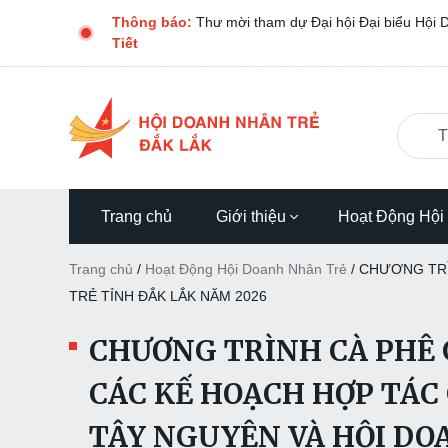
Thông báo:
Thư mời tham dự Đại hội Đại biểu Hội 
Tiết
Trang chủ
Giới thiệu
Hoạt Động Hội
Trang chủ
/
Hoạt Động Hội Doanh Nhân Trẻ
/
CHƯƠNG TRÌ
TRẺ TỈNH ĐẮK LẮK NĂM 2026
CHƯƠNG TRÌNH CÀ PHÊ 
CÁC KẾ HOẠCH HỢP TÁC
TÂY NGUYÊN VÀ HỘI DO