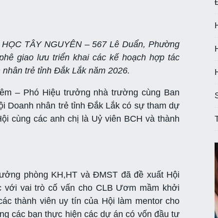
ẠI HỌC TÂY NGUYÊN – 567 Lê Duẩn, Phường
hê giao lưu triển khai các kế hoạch hợp tác
nhân trẻ tỉnh Đắk Lắk năm 2026.
êm – Phó Hiệu trưởng nhà trường cùng Ban
ội Doanh nhân trẻ tỉnh Đắk Lắk có sự tham dự
i cùng các anh chị là Uỷ viên BCH và thành
Trưởng phòng KH,HT và ĐMST đã đề xuất Hội
ác với vai trò cố vấn cho CLB Ươm mầm khởi
c thành viên uy tín của Hội làm mentor cho
ng các bạn thực hiện các dự án có vốn đầu tư