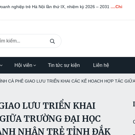
Doanh nghiệp trẻ Hà Nội lần thứ IX, nhiệm kỳ 2026 – 2031
....Chi
Hội viên
Tin tức sự kiện
Liên hệ
NH CÀ PHÊ GIAO LƯU TRIỂN KHAI CÁC KẾ HOẠCH HỢP TÁC GIỮ
GIAO LƯU TRIỂN KHAI
 GIỮA TRƯỜNG ĐẠI HỌC
ANH NHÂN TRẺ TỈNH ĐẮK