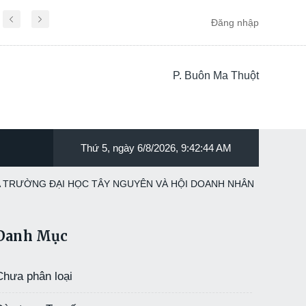
Thông báo:
THƯ MỜI CHƯƠNG TRÌNH CÀ PHÊ D
Đăng nhập
P. Buôn Ma Thuột
Thứ 5, ngày 6/8/2026, 9:42:45 AM
A TRƯỜNG ĐẠI HỌC TÂY NGUYÊN VÀ HỘI DOANH NHÂN
Danh Mục
Chưa phân loại