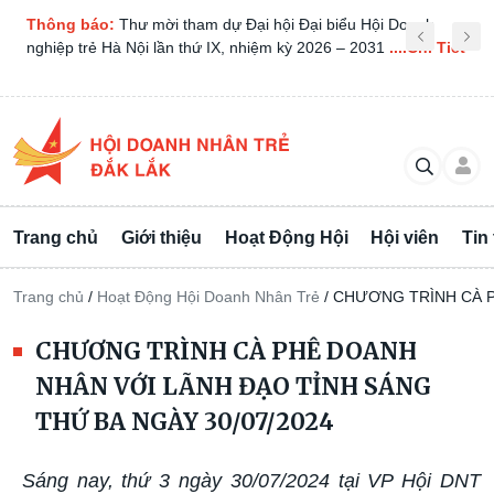
Thông báo:
THÔNG BÁO THU THẬP KIẾN NGHỊ: CHƯƠNG
TRÌNH “CÀ PHÊ DOANH NHÂN” LẦN 1 – NĂM 2026
....Chi
Tiết
Trang chủ
Giới thiệu
Hoạt Động Hội
Hội viên
Tin
Trang chủ
/
Hoạt Động Hội Doanh Nhân Trẻ
/
CHƯƠNG TRÌNH CÀ P
CHƯƠNG TRÌNH CÀ PHÊ DOANH
NHÂN VỚI LÃNH ĐẠO TỈNH SÁNG
THỨ BA NGÀY 30/07/2024
Sáng nay, thứ 3 ngày 30/07/2024 tại VP Hội DNT