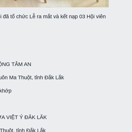
 đã tổ chức Lễ ra mắt và kết nạp 03 Hội viên
ỘNG TÂM AN
uôn Ma Thuột, tỉnh Đắk Lắk
 khớp
A VIỆT Ý ĐĂK LĂK
Thuột, tỉnh Đắk Lắk