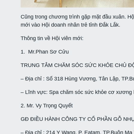
Cũng trong chương trình gặp mặt đầu xuân. Hội
mới vào Hội doanh nhân trẻ tỉnh Đắk Lắk.
Thông tin về Hội viên mới:
1. Mr.Phan Sơ Cửu
TRUNG TÂM CHĂM SÓC SỨC KHỎE CHỦ Đ
– Địa chỉ : Số 318 Hùng Vương, Tân Lập, TP.B
– Lĩnh vực: Spa chăm sóc sức khỏe cơ xương
2. Mr. Vy Trọng Quyết
GĐ ĐIỀU HÀNH CÔNG TY CỔ PHẦN GỖ NHỰ
– Địa chỉ : 214 Y Wang, P. Eatam, TP.Buôn Ma 