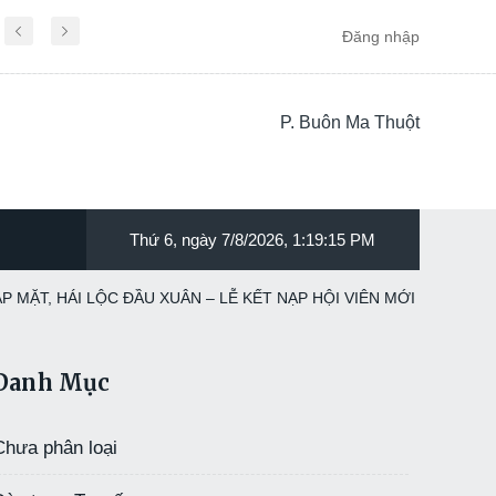
Đăng nhập
P. Buôn Ma Thuột
Thứ 6, ngày 7/8/2026, 1:19:17 PM
 MẶT, HÁI LỘC ĐẦU XUÂN – LỄ KẾT NẠP HỘI VIÊN MỚI
Danh Mục
Chưa phân loại