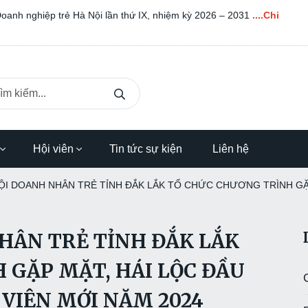
OANH NHÂN SÁNG THỨ BA NGÀY 08/04/2025
....Chi Tiết
Hội viên
Tin tức sự kiện
Liên hệ
HỘI DOANH NHÂN TRẺ TỈNH ĐẮK LẮK TỔ CHỨC CHƯƠNG TRÌNH GẶP
NHÂN TRẺ TỈNH ĐẮK LẮK
 GẶP MẶT, HÁI LỘC ĐẦU
 VIÊN MỚI NĂM 2024